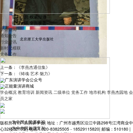
官方信息 权威报道
行业资讯 全面覆盖
学会新闻
通知公告
行业资讯
新时代模联
党务工作
上一条：
《李燕杰通信集》
下一条：
《铸魂·艺术·魅力》
广东演讲学会公众号
正能量演讲商城
学会概况
教育培训
新闻资讯
二级单位
党务工作
地市机构
李燕杰园地
会
员之家
为中国人民谋幸福
版权所有©广东演讲学会
|
地址：广州市越秀区沿江中路298号江湾商业中
为中华民族谋复兴
心32楼3210室
|
电话：020-83825505 - 18529115820
|
邮编：510180
|