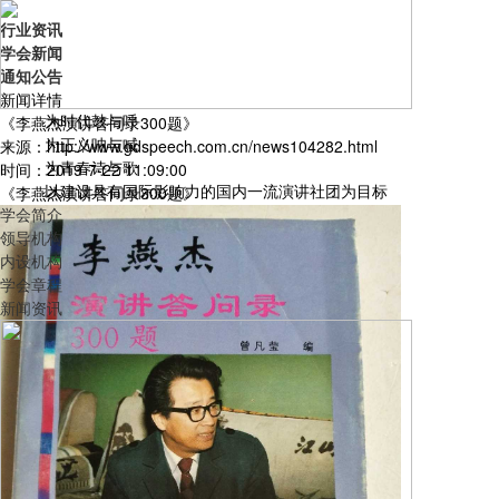
行业资讯
学会新闻
通知公告
新闻详情
为时代鼓与呼
《李燕杰演讲答问录300题》
为正义呐与喊
来源：http://www.gdspeech.com.cn/news104282.html
为青春诗与歌
时间：2019-7-22 11:09:00
以建设具有国际影响力的国内一流演讲社团为目标
《李燕杰演讲答问录300题》
学会简介
领导机构
内设机构
学会章程
新闻资讯