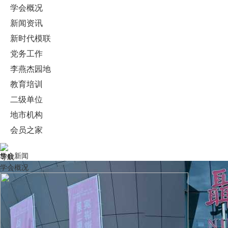
学会概况
新闻资讯
广东演讲学会组队出征第二届“聂耳杯”全国演讲邀请赛！
新时代模联
党务工作
李燕杰园地
教育培训
二级单位
地市机构
会员之家
学会新闻
导航
学会概况
第二届“阅读有我”演说大赛圆满举行！