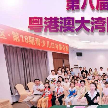
“湾区同心·志愿同行”首届粤港澳大湾区志愿之夜活动在广州举行
听得见的“百千万”，南粤乡村故事演讲大赛总决赛在东莞举行