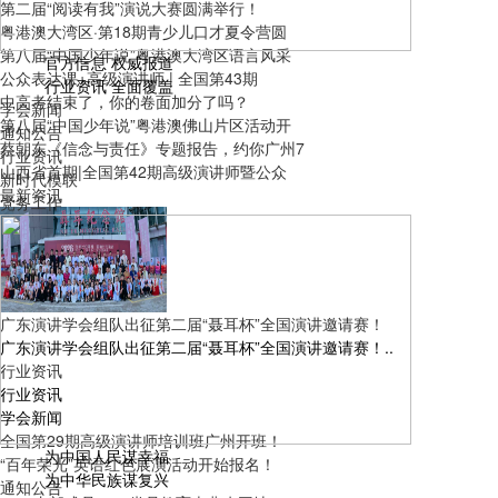
第二届“阅读有我”演说大赛圆满举行！
粤港澳大湾区·第18期青少儿口才夏令营圆
第八届“中国少年说”粤港澳大湾区语言风采
官方信息 权威报道
公众表达课+高级演讲师 | 全国第43期
行业资讯 全面覆盖
中高考结束了，你的卷面加分了吗？
学会新闻
第八届“中国少年说”粤港澳佛山片区活动开
通知公告
蔡朝东《信念与责任》专题报告，约你广州7
行业资讯
山西省首期|全国第42期高级演讲师暨公众
新时代模联
最新资讯
党务工作
公众表达课+高级演讲师 | 全国第43期培训班圆满举办！
广东演讲学会组队出征第二届“聂耳杯”全国演讲邀请赛！
广东演讲学会组队出征第二届“聂耳杯”全国演讲邀请赛！..
行业资讯
行业资讯
学会新闻
全国第29期高级演讲师培训班广州开班！
为中国人民谋幸福
“百年荣光”英语红色展演活动开始报名！
为中华民族谋复兴
通知公告