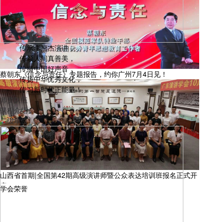
传承李燕杰演讲，
蔡朝东《信念与责任》专题报告，约你广州7月4日见！
传颂人间真善美，
传播中国好声音，
传扬中华优秀文化，
传习新时代正能量！
师资队伍
课程介绍
二级单位
山西省首期|全国第42期高级演讲师暨公众表达培训班报名正式开
启！
学会荣誉