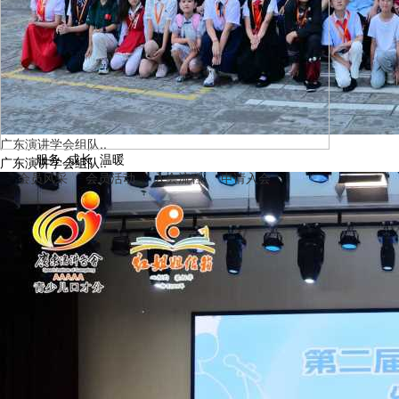
广东演讲学会组队..
服务 成长 温暖
广东演讲学会组队..
2026夏令营之五|剑桥青少年领航计划英国研学夏令营火热报名
会员风采
会员活动
入会流程
申请入会
中!
2026夏令营之四|世界模拟联合国新加坡研学夏令营火热报名中!