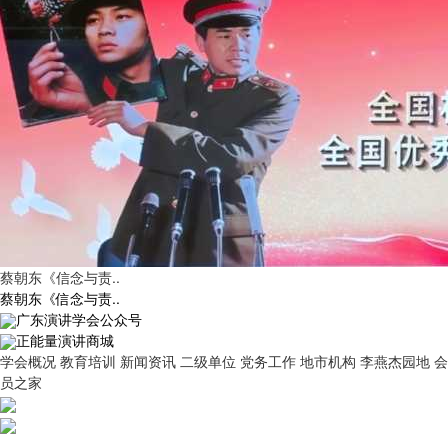
《理解万岁》演讲40周年文化交流与老山红色研学活动圆满结
束！
蔡朝东《信念与责..
蔡朝东《信念与责..
广东演讲学会公众号
正能量演讲商城
学会概况
教育培训
新闻资讯
二级单位
党务工作
地市机构
李燕杰园地
会
第41期全国高级演讲师班圆满结束！
员之家