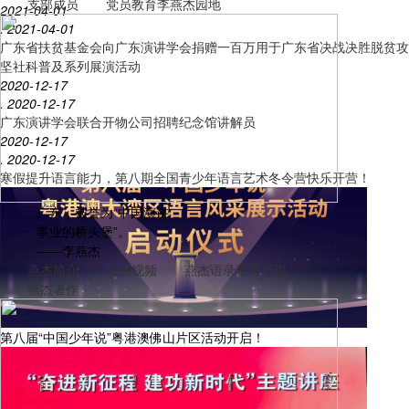
支部成员
党员教育
李燕杰园地
2021-04-01
. 2021-04-01
广东省扶贫基金会向广东演讲学会捐赠一百万用于广东省决战决胜脱贫攻
坚社科普及系列展演活动
中高考结束了，你的卷面加分了吗？
2020-12-17
. 2020-12-17
广东演讲学会联合开物公司招聘纪念馆讲解员
2020-12-17
. 2020-12-17
寒假提升语言能力，第八期全国青少年语言艺术冬令营快乐开营！
广东，被誉为“中国演讲
事业的桥头堡”。
——李燕杰
燕杰简介
燕杰视频
燕杰语录
教育培训
燕杰著作
第八届“中国少年说”粤港澳佛山片区活动开启！