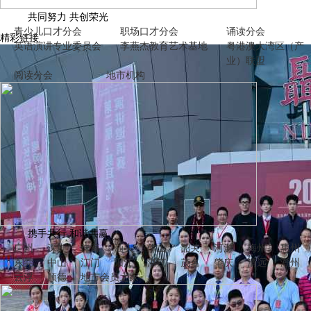
共同努力 共创荣光
青少儿口才分会
职场口才分会
诵读分会
精彩链接
英语演讲专业委员会
李燕杰教育艺术基地
粤港澳大湾区（产
业）联盟
未来网主办丨第八届“中国少年说”粤港澳大湾区语言风采展示活动
阅读分会
地市机构
拉开帷幕！
携手共行 和谐共赢
广州
深圳
珠海
汕头
佛山
韶关
河源
梅州
惠州
东莞
中山
江门
阳江
湛江
茂名
肇庆
清远
潮州
云浮
顺德
地市
会员之家
公众表达课+高级演讲师丨全国第43期培训班广州开班！