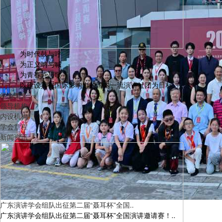
为时代鼓与呼
为正义呐与喊
粤港澳大湾区·第18期青少儿口才夏令营圆满结营！
为青春诗与歌
以建设具有国际影响力的国内一流演讲社团为目标
学会简介
领导机构
内设机构
学会章程
新闻资讯
广东演讲学会组队出征第二届“聂耳杯”全国..
第八届“中国少年说”粤港澳大湾区语言风采展示活动圆满举行！
广东演讲学会组队出征第二届“聂耳杯”全国演讲邀请赛！..