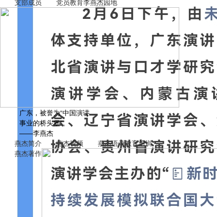
支部成员
党员教育
李燕杰园地
广东，被誉为“中国演讲
事业的桥头堡”。
——李燕杰
燕杰简介
燕杰视频
燕杰语录
教育培训
燕杰著作