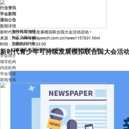
行业资讯
学会新闻
通知公告
新闻详情
为时代鼓与呼
新时代青少年可持续发展模拟联合国大会活动启动！
为正义呐与喊
来源：http://www.gdspeech.com.cn/news1157631.html
为青春诗与歌
时间：2026-2-9 15:33:00
以建设具有国际影响力的国内一流演讲社团为目标
新时代青少年可持续发展模拟联合国大会活
学会简介
领导机构
内设机构
学会章程
新闻资讯