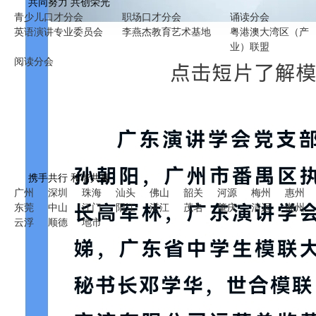
共同努力 共创荣光
青少儿口才分会
职场口才分会
诵读分会
英语演讲专业委员会
李燕杰教育艺术基地
粤港澳大湾区（产
业）联盟
阅读分会
携手共行 和谐共赢
广州
深圳
珠海
汕头
佛山
韶关
河源
梅州
惠州
东莞
中山
江门
阳江
湛江
茂名
肇庆
清远
潮州
云浮
顺德
地市