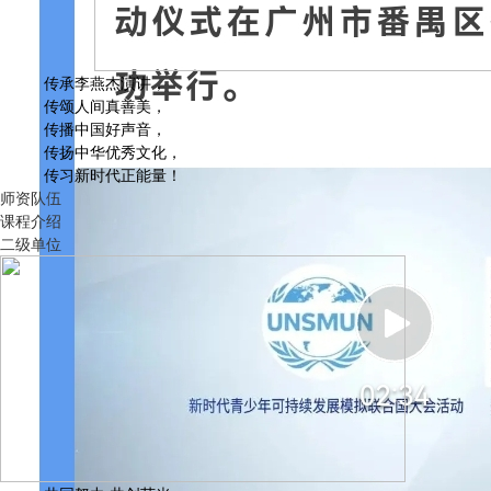
传承李燕杰演讲，
传颂人间真善美，
传播中国好声音，
传扬中华优秀文化，
传习新时代正能量！
师资队伍
课程介绍
二级单位