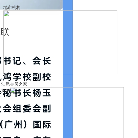
地市机构
汕尾
会员之家
揭阳