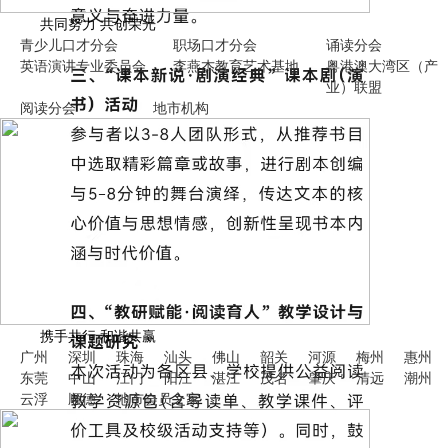
共同努力 共创荣光
青少儿口才分会
职场口才分会
诵读分会
英语演讲专业委员会
李燕杰教育艺术基地
粤港澳大湾区（产
业）联盟
阅读分会
地市机构
携手共行 和谐共赢
广州
深圳
珠海
汕头
佛山
韶关
河源
梅州
惠州
东莞
中山
江门
阳江
湛江
茂名
肇庆
清远
潮州
云浮
顺德
地市
会员之家