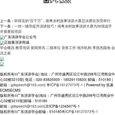
上一条：
听得见的“百千万”，南粤乡村故事演讲大赛总决赛在东莞举行
下一条：
一对一辅导提升演讲技巧！南粤乡村故事演讲大赛为30强选手
开展赛前培训
广东演讲学会公众号
正能量演讲商城
学会概况
教育培训
新闻资讯
二级单位
党务工作
地市机构
李燕杰园地
会
员之家
版权所有©广东演讲学会
|
地址：广州市越秀区沿江中路298号江湾商业中
心32楼3210室
|
电话：020-83825505 - 18529115820
|
邮编：510180
|
邮箱：
gdspeech@163.com
|
粤ICP备18127073号-1
|
Powered by 筑巢
ECMSECMS
版权所有©广东演讲学会
|
地址：广州市越秀区沿江中路298号江湾商业中
心32楼3210室
|
邮编：510180
邮箱：
gdspeech@163.com
|
京ICP备1234567号-1
版权所有©广东演讲学会
邮编：510180
粤ICP备18127073号-1