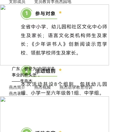
支部成员
党员教育
李燕杰园地
人民日报视频客户端
中央新影中学生频道《秀出风彩》《TV小主播》栏目
广东，被誉为“中国演讲
事业的桥头堡”。
——李燕杰
燕杰简介
燕杰视频
燕杰语录
教育培训
燕杰著作