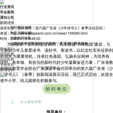
行业资讯
学会新闻
通知公告
新闻详情
为时代鼓与呼
读讲长征，薪火相传！第六届广东省《少年讲书人》春季活动启动！
为正义呐与喊
来源：http://www.gdspeech.com.cn/news1159095.html
为青春诗与歌
时间：2026-3-16 9:48:00
以建设具有国际影响力的国内一流演讲社团为目标
为迎接首个全民阅读活动周，扎实推进“书香校园”建设，引
学会简介
导激励少年儿童爱读书、读好书、善读书，以纪念红军长征胜利
领导机构
90周年为重要契机，传承红色基因、弘扬长征精神，为培养有
内设机构
理想、有本领、有担当的新时代好少年凝聚奋进力量，广东省教
学会章程
师继续教育学会联合
广东演讲学会
共同举办的第六届广东省《少
新闻资讯
年讲书人》（春季）创新阅读展示活动，现已正式启动，
欢迎全
省中小学、幼儿园师生积极参与。
组织单位
向上滑动查看
指导单位：