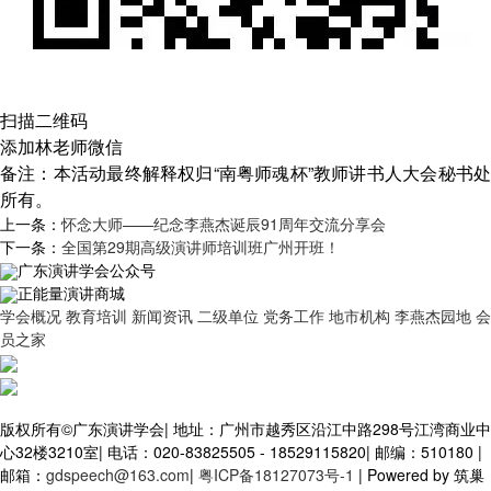
扫描二维码
添加林老师微信
备注：本活动最终解释权归“南粤师魂杯”教师讲书人大会秘书处
所有。
上一条：
怀念大师——纪念李燕杰诞辰91周年交流分享会
下一条：
全国第29期高级演讲师培训班广州开班！
广东演讲学会公众号
正能量演讲商城
学会概况
教育培训
新闻资讯
二级单位
党务工作
地市机构
李燕杰园地
会
员之家
版权所有©广东演讲学会
|
地址：广州市越秀区沿江中路298号江湾商业中
心32楼3210室
|
电话：020-83825505 - 18529115820
|
邮编：510180
|
邮箱：
gdspeech@163.com
|
粤ICP备18127073号-1
|
Powered by 筑巢