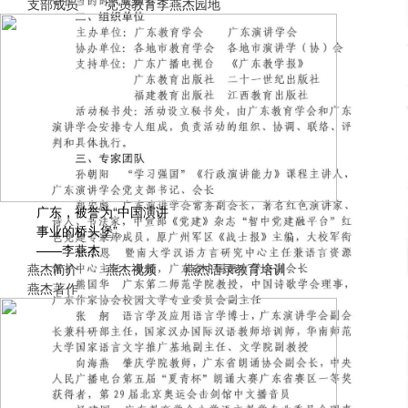
支部成员
党员教育
李燕杰园地
广东，被誉为“中国演讲
事业的桥头堡”。
——李燕杰
燕杰简介
燕杰视频
燕杰语录
教育培训
燕杰著作