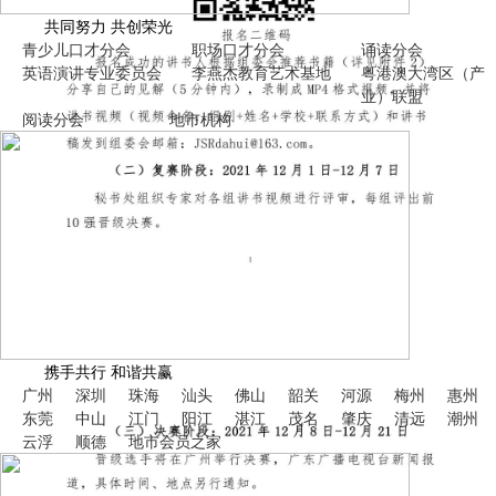
共同努力 共创荣光
青少儿口才分会
职场口才分会
诵读分会
英语演讲专业委员会
李燕杰教育艺术基地
粤港澳大湾区（产
业）联盟
阅读分会
地市机构
携手共行 和谐共赢
广州
深圳
珠海
汕头
佛山
韶关
河源
梅州
惠州
东莞
中山
江门
阳江
湛江
茂名
肇庆
清远
潮州
云浮
顺德
地市
会员之家