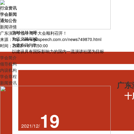
行业资讯
学会新闻
通知公告
新闻详情
为时代鼓与呼
广东演讲学会十周年大会顺利召开！
为正义呐与喊
来源：http://www.gdspeech.com.cn/news749870.html
为青春诗与歌
时间：2022-1-6 17:50:00
以建设具有国际影响力的国内一流演讲社团为目标
学会简介
领导机构
内设机构
学会章程
广东
新闻资讯
十
19
2021/12/