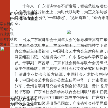
十年来，广东演讲学会不断发展，积极承担各项社
在南粤大地这片热土上，为时代鼓与呼，为正义呐与喊
官方信息 权威报道
诗与歌！大会分为“十年印记”、“见证辉煌”、“寄语未
行业资讯 全面覆盖
章。
学会新闻
通知公告
行业资讯
新时代模联
出席广东演讲学会十周年大会的领导和来宾有广东
党务工作
学界联合会党组书记、主席张知干，广东省精神文明建
办公室副主任吴祖清，中国社会艺术协会主席邱新建，
网党组副书记、总编辑侯小军，广东省社会科学界联合
员、专职副主席曾赠，广东省社会科学界联合会党组成
室主任李翰敏，澳门科技大学社会和文化研究所所长林
门演讲专业协会会长方锡源，中国社会艺术协会副秘
中，中国社会艺术协会办公室主任周中华，广州市委宣
张军，贵州省演讲研究会常务副会长谭武建，贵州省演
秘书苏静，广东省社会科学界联合会社团联络部主任姜
省社会科学界联合会社团联络部副主任陈伟，广东省社
为中国人民谋幸福
联合会办公室四级调研员范国虎，广东省社会科学界联
为中华民族谋复兴