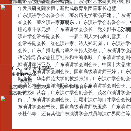
联络部学科管理员任穗炎，广东湾区艺术研究院刘红柳
支部成员
党员教育
李燕杰园地
年发展研究院李恒，新励成教育集团董事长赵璧
广东演讲学会名誉会长、著名历史学家汤开建，广东演
誉会长、著名演讲家
蔡朝东
，广东演讲学会名誉会长、
理论泰斗李元授，广东演讲学会会长、党支部书记
孙朝
演讲学会常务副会长、十一届全国人大代表刘雪庚，广
会常务副会长、红色演讲家、诗人郑宏彪，广东演讲学
会长、广东广播电视台著名主持人孙愈，广东演讲学会
政治指导员杂志社原社长和主编李毅，广东演讲学会副
帼演讲家张亚芬，广东演讲学会副会长、中国十大品牌
广东，被誉为“中国演讲
川，广东演讲学会副会长、国家高级演讲师王婷，广东
事业的桥头堡”。
副会长、华南师范大学副教授张舸，广东演讲学会副会
——李燕杰
表演艺术家、喜洋洋配音祖晴，广东演讲学会副会长、
燕杰简介
燕杰视频
燕杰语录
教育培训
副教授叶从容，广东演讲学会副会长、茂名市演讲学会
燕杰著作
衔，广东演讲学会副会长、汕尾市演讲与口才学会会长
东演讲学会秘书长、国家高级演讲师杨玉娣，广东演讲
长杜伟
等，还有其他广东演讲学会成员与演讲界同仁等