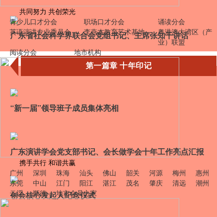
共同努力 共创荣光
青少儿口才分会
职场口才分会
诵读分会
英语演讲专业委员会
李燕杰教育艺术基地
粤港澳大湾区（产
广东省社会科学界联合会党组书记、主席张知干讲话
业）联盟
阅读分会
地市机构
第一篇章 十年印记
“新一届”领导班子成员集体亮相
广东演讲学会党支部书记、会长做学会十年工作亮点汇报
携手共行 和谐共赢
广州
深圳
珠海
汕头
佛山
韶关
河源
梅州
惠州
东莞
中山
江门
阳江
湛江
茂名
肇庆
清远
潮州
云浮
顺德
地市
会员之家
创会核心发起人纪念仪式