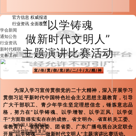
官方信息 权威报道
“以学铸魂
行业资讯 全面覆盖
学会新闻
做新时代文明人”
通知公告
行业资讯
新时代模联
主题演讲比赛活动
党务工作
宣/传/贯/彻/党/的/二/十/大/精/神
为深入学习宣传贯彻党的二十大精神，深入开展学习
贯彻习近平新时代中国特色社会主义思想主题教育，引导
广大干部职工、青少年学生坚定理想信念，锤炼意志品
格，努力在“以学铸魂、以学增智、以学正风、以学促
干”方面取得实实在在的成效。省文明办、省直机关工委、
为中国人民谋幸福
省教育厅、省国资委、团省委、广东广播电视台决定联合
为中华民族谋复兴
开展“以学铸魂——做新时代文明人”主题演讲比赛活动。