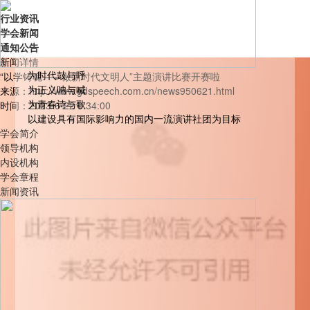
行业资讯
学会新闻
通知公告
新闻详情
为时代鼓与呼
“以学铸魂——做新时代文明人”主题演讲比赛开赛啦
为正义呐与喊
来源：http://www.gdspeech.com.cn/news950621.html
为青春诗与歌
时间：2023-6-22 9:34:00
以建设具有国际影响力的国内一流演讲社团为目标
学会简介
领导机构
内设机构
学会章程
新闻资讯