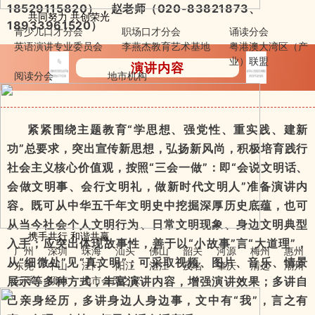
18529115820），赵老师（020-83821873、
共同努力 共创荣光
18933961520）
青少儿口才分会
职场口才分会
诵读分会
英语演讲专业委员会
李燕杰教育艺术基地
粤港澳大湾区（产
业）联盟
演讲内容
阅读分会
地市机构
紧紧围绕主题教育“学思想、强党性、重实践、建新
功”总要求，突出宣传新思想，弘扬新风尚，积极培育践行
社会主义核心价值观，按照“三会一做”：即“会说文明话、
会做文明事、会行文明礼，做新时代文明人”准备演讲内
容。既可从中华五千年文明史中挖掘深厚历史底蕴，也可
从当今社会个人文明行为、日常文明现象、身边文明典型
携手共行 和谐共赢
入手；应突出体现故事性，善于以“小故事”言“大道理”，
广州
深圳
珠海
汕头
佛山
韶关
河源
梅州
惠州
从“细微处”见“真文明”；可采取视频、图片、音乐、情景
东莞
中山
江门
阳江
湛江
茂名
肇庆
清远
潮州
云浮
顺德
地市
会员之家
展示等多种方式，丰富演讲内容，增强演讲效果；多讲自
己亲身经历，多讲身边人身边事，文中有“我”，言之有