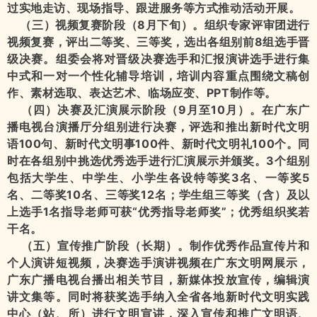
过实地走访、现场指导、跟进服务等方式推动活动开展。
（三）视频复赛阶段（8月下旬）。组织专家评审团进行
视频复赛，评出二等奖、三等奖，选出各组别前8组选手晋
级决赛。组委会将对晋级决赛选手和汇报演讲选手进行集
中式和一对一个性化辅导培训，培训内容重点围绕文稿创
作、素材选取、表达艺术、临场应变、PPT制作等。
（四）决赛及汇演展示阶段（9月至10月）。在广东广
播电视台演播厅分组别进行决赛，评选和推出新时代文明
语100句、新时代文明事100件、新时代文明礼100个。同
时在各组别中挑选优秀选手进行汇演展示并颁奖。3个组别
包括大学生、中学生、小学生各设特等奖3名、一等奖5
名、二等奖10名、三等奖12名；学生组三等奖（含）及以
上选手1名指导老师可获“优秀指导老师奖”；优秀组织奖若
干名。
（五）宣传推广阶段（长期）。制作优秀作品宣传片和
个人演讲短视频，决赛选手演讲视频在广东文明网展示，
广东广播电视台播出相关节目，新媒体投放宣传，编辑演
讲文集等。同时将获奖选手纳入全省各地新时代文明实践
中心（站、所）进行文明宣讲，深入宣传和推广文明语、