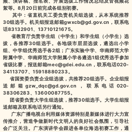
频、演讲稿、报名表、开展选拔工作情况总结及音视频花
絮等。8月20日前完成各组别初赛。
其中：
省直机关工委负责机关组选拔，从本系统推荐
30组选手。机关组报送邮箱gwxcb@gd.gov.cn，联系电
话83132901、13710121675。
省教育厅负责学生组（中学生）和学生组（小学生）选
拔，各推荐30组选手。各地级市层层选拔，遴选出小学
组、中学组优秀选手各2组；广东实验中学、华南师范大学
附属中学、华南师范大学附属小学各遴选1组优秀选手参加
省级比赛，报送邮箱mec@gdei.edu.cn，联系电话020-
34113707、15918880233。
省国资委负责企业组选拔，共推荐20组选手。企业组报
送邮箱gzw_dqc@gd.gov.cn，联系电话020-
38306283、13600087755。
团省委负责大学生组选拔，推荐30组选手。大学生组报
送邮箱及联系电话另行通知。
广东广播电视台利用媒体资源特别是新媒体进行大力宣
传推介，营造争做新时代文明人的良好社会氛围，引导社
会广泛关注。广东演讲学会跟进各单位海选初赛工作，通