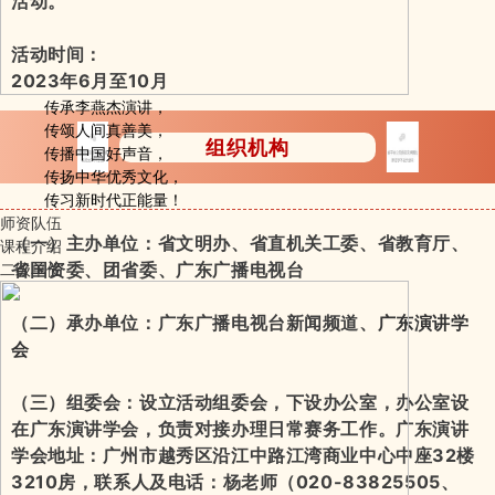
活动。
活动时间：
2023年6月至10月
传承李燕杰演讲，
传颂人间真善美，
组织机构
传播中国好声音，
传扬中华优秀文化，
传习新时代正能量！
师资队伍
（一）主办单位：省文明办、省直机关工委、省教育厅、
课程介绍
二级单位
省国资委、团省委、广东广播电视台
（二）承办单位：广东广播电视台新闻频道、
广东演讲学
会
（三）组委会：设立活动组委会，下设办公室，办公室设
在广东演讲学会，负责对接办理日常赛务工作。广东演讲
学会地址：广州市越秀区沿江中路江湾商业中心中座32楼
3210房，联系人及电话：杨老师（020-83825505、