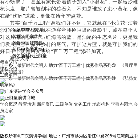
有小螃蟹了，甚至有家长带着孩子加入“小浪花”，一起给沙滩
梳头发。那片曾被刻字的礁石旁，不知是谁放了束小黄花，像
在给“伤疤”道歉，更像在给守护点赞。
其实
“百千万工程”离我们并不远，它就藏在“小浪花”沾着
传承李燕杰演讲，
沙粒的白手套里，藏在游客弯腰捡垃圾的身影里，藏在每个人
传颂人间真善美，
对这片海的心疼里。红海湾的蓝，是汕尾的生态名片，更是我
传播中国好声音，
们发展旅游、振兴乡村的底气。守护这片蓝，就是守护我们的
传扬中华优秀文化，
好日子，就是用文明给“百千万工程”添砖加瓦。
传习新时代正能量！
谢谢大家!
师资队伍
上一条：
做新时代文明人·助力“百千万工程” | 优秀作品系列㉓：《展厅里
课程介绍
的文明温度》
二级单位
下一条：
做新时代文明人·助力“百千万工程” | 优秀作品系列㉑：《弘扬文
明家风》
广东演讲学会公众号
正能量演讲商城
学会概况
教育培训
新闻资讯
二级单位
党务工作
地市机构
李燕杰园地
会
员之家
版权所有©广东演讲学会
|
地址：广州市越秀区沿江中路298号江湾商业中