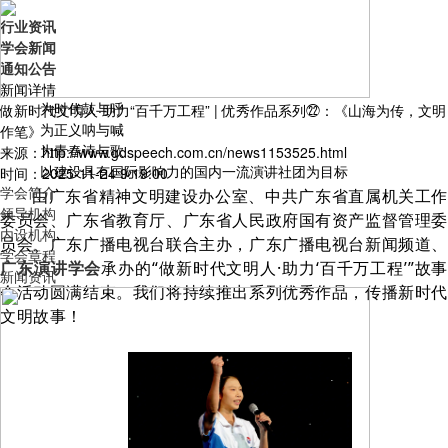
行业资讯
学会新闻
通知公告
新闻详情
为时代鼓与呼
做新时代文明人·助力“百千万工程” | 优秀作品系列㉒：《山海为传，文明
为正义呐与喊
作笔》
为青春诗与歌
来源：http://www.gdspeech.com.cn/news1153525.html
以建设具有国际影响力的国内一流演讲社团为目标
时间：2025-11-24 9:19:00
学会简介
由广东省精神文明建设办公室、中共广东省直属机关工作
领导机构
委员会、广东省教育厅、广东省人民政府国有资产监督管理委
内设机构
员会、广东广播电视台联合主办，广东广播电视台新闻频道、
学会章程
广东演讲学会
承办的“做新时代文明人·助力‘百千万工程’”故事
新闻资讯
会活动圆满结束。我们将持续推出系列优秀作品，传播新时代
文明故事！