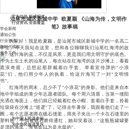
官方信息 权威报道
汕尾市城区新城中学
欧夏颖
《山海为传，文明作
行业资讯 全面覆盖
笔》故事稿
学会新闻
通知公告
行业资讯
大家好！我是欧夏颖，
是汕尾市城区新城中学的一名高二
新时代模联
学生。
今天
我站在这里，
想和各位聊聊我们汕尾红海湾的故
党务工作
事。这片海的蓝，不仅是风景，更是我们用文明守护的底色。
作为土生土长的汕尾人，每次
站
在红海湾的这片沙滩上，看
遮浪奇观，总想起那群戴着白手套、举着宣传牌的
“小浪
花”
们
，他们用少年人的执着，给这片海写了一封
“文明
书”。
红海湾的周末，总少不了
“小浪花”的身影。他们是来自
地中学
组成
的青少年志愿者团队。每个周六清晨，当第一缕
光洒在海面上，他们就已经戴着红色小帽、套着白手套，拎着
垃圾袋在沙滩上
“巡逻”了。记得去年暑假，我跟着他们走了一
圈
，有个志愿者蹲在礁石缝里，用夹子夹出一个卡在石缝里
为中国人民谋幸福
塑料瓶，手指被礁石磨得通红，她却笑着说：
“这瓶瓶罐罐要
为中华民族谋复兴
是漂到海里，海龟会以为是水母的”。