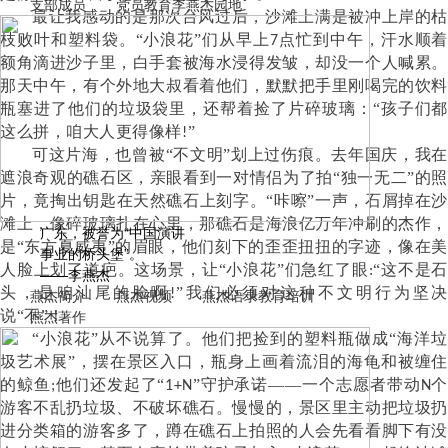
支部成员
党员教育
李燕杰园地
最让我感动的是那次台风过后，沙滩上满是被冲上岸的枯
枝败叶和塑料袋。
“小浪花”们从早上
点忙到中午，汗水顺着
7
额角滴进沙子里，白手套被海水浸得发皱，却没一个人喊累。
那天中午，有个外地大叔看着他们，默默把手里刚喝完的饮料
瓶塞进了他们的垃圾袋里，还帮着捡了片碎玻璃：“孩子们都
这么拼，咱大人更得像样
”
!
可这片海，也曾被
“不文明”划上过伤痕。去年国庆，我在
遮浪奇观的礁石区，亲眼看到一对情侣为了拍“独一无二”的照
片，竟掏出钥匙在天然礁石上刻字。“咔嚓”一声，石屑掉在沙
滩上，像碎玻璃扎在心里，那礁石是海浪亿万年冲刷的杰作，
广东，被誉为“中国演讲
是“东方夏威夷”的眉眼，他们刻下的歪歪扭扭的字迹，像在美
事业的桥头堡”。
人脸上划了道疤。这场景，让“小浪花”们急红了眼
“这不是石
:
——李燕杰
头，是咱汕尾的脸啊
”我们必须对这种不文明行为坚决
燕杰简介
燕杰视频
燕杰语录
教育培训
!
燕杰著作
说“不”！
“小浪花”从不说算了。他们把捡到的塑料瓶做成“海洋垃
圾艺术展”，摆在景区入口，瓶身上画着流泪的海龟和被缠住
的鲸鱼
他们还发起了“
”
守护承诺——一个志愿者带动
个
;
1+N
N
游客不乱扔垃圾、不破坏礁石。慢慢的，景区里主动把垃圾扔
进分类箱的游客多了，蹲在礁石上拍照的人会先看看脚下有没