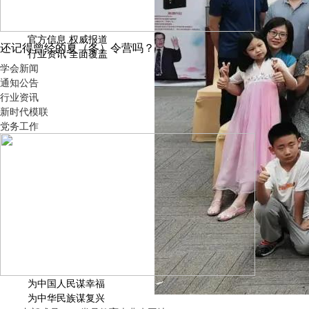
官方信息 权威报道
还记得曾经的夏（冬）令营吗？
行业资讯 全面覆盖
学会新闻
通知公告
行业资讯
新时代模联
党务工作
为中国人民谋幸福
为中华民族谋复兴