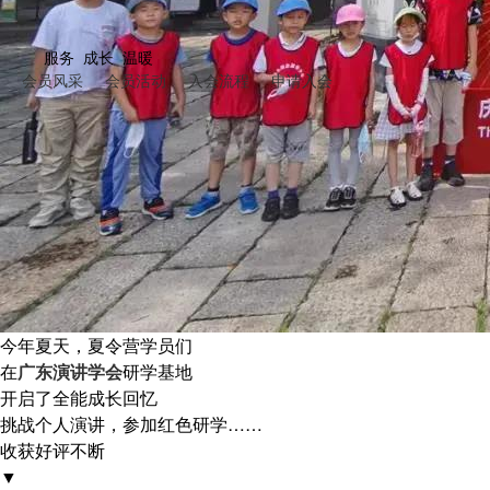
服务 成长 温暖
会员风采
会员活动
入会流程
申请入会
今年夏天，夏令营学员们
在
广东演讲学会
研学基地
开启了全能成长回忆
挑战个人演讲，参加红色研学……
收获好评不断
▼