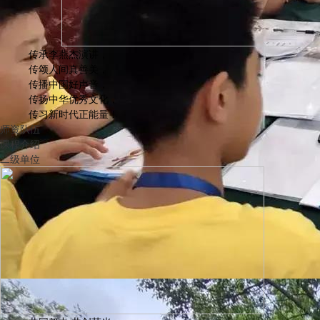
传承李燕杰演讲，
传颂人间真善美，
传播中国好声音，
传扬中华优秀文化，
传习新时代正能量！
师资队伍
课程介绍
二级单位