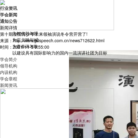
行业资讯
学会新闻
通知公告
新闻详情
为时代鼓与呼
第十期全国青少年未来领袖演说冬令营开营了!
为正义呐与喊
来源：http://www.gdspeech.com.cn/news712622.html
为青春诗与歌
时间：2021-11-5 9:55:00
以建设具有国际影响力的国内一流演讲社团为目标
学会简介
领导机构
内设机构
学会章程
新闻资讯