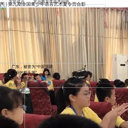
支部成员
党员教育
李燕杰园地
图 | 第九期全国青少年语言艺术夏令营合影
广东，被誉为“中国演讲
事业的桥头堡”。
——李燕杰
燕杰简介
燕杰视频
燕杰语录
教育培训
燕杰著作