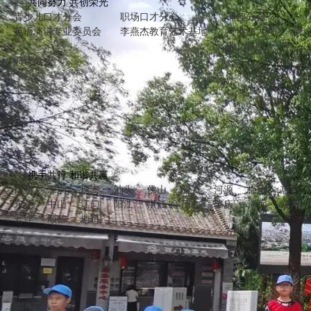
共同努力 共创荣光
青少儿口才分会
职场口才分会
诵读分会
英语演讲专业委员会
李燕杰教育艺术基地
粤港澳大湾区（产
业）联盟
阅读分会
携手共行 和谐共赢
广州
深圳
珠海
汕头
佛山
韶关
河源
梅州
惠州
东莞
中山
江门
阳江
湛江
茂名
肇庆
清远
潮州
云浮
顺德
地市