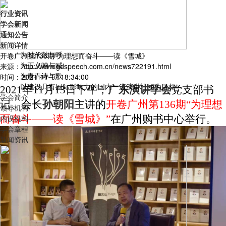
行业资讯
学会新闻
通知公告
新闻详情
为时代鼓与呼
开卷广州第136期“为理想而奋斗——读《雪城》
为正义呐与喊
来源：http://www.gdspeech.com.cn/news722191.html
为青春诗与歌
时间：2021-11-17 18:34:00
以建设具有国际影响力的国内一流演讲社团为目标
2021年11月13日下午，
广东演讲学会
党支部书
学会简介
记、会长
孙朝阳
主讲的
开卷广州第
136期“为理想
领导机构
而奋斗——读《雪城》”
在广州购书中心举行。
内设机构
学会章程
新闻资讯