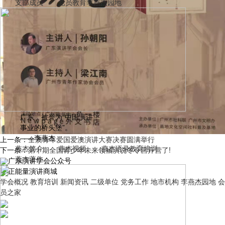
支部成员
党员教育
李燕杰园地
广东，被誉为“中国演讲
事业的桥头堡”。
——李燕杰
上一条：
全澳青年爱国爱澳演讲大赛决赛圆满举行
燕杰简介
燕杰视频
燕杰语录
教育培训
下一条：
第十期全国青少年未来领袖演说冬令营开营了!
燕杰著作
广东演讲学会公众号
正能量演讲商城
学会概况
教育培训
新闻资讯
二级单位
党务工作
地市机构
李燕杰园地
会
员之家