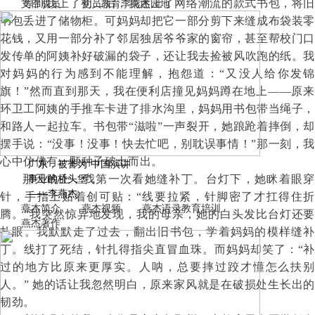
支部成员
党员教育
李燕杰园地
等到我上了初二后，我迷上了网络潮流的款式书包，
将
书包丢进了储物柜。可妈妈却把它一部分剪下来缝
成
布袋装
花钱，又用一部分补了邻居独居爷爷家的窗帘，甚至帮校门口
发传单的阿姨补好破漏的袋子，还让我
去
捡被风吹跑的纸。
对妈妈的行为感到不能理解，抱怨道：
“又没人给你发锦
旗！”然而直到那天，我在便利店撞见
妈妈
蹲在地上
——原来
环卫工阿姨的
手
推车卡进了排水沟里，妈妈用书包带当绳子
和路人一起拉车。书包带
“
滋
啦
”一声裂开，她踉跄着摔倒，
摆手说：“没事！没事！快去忙吧，别耽误事情！”
那一刻，我
心中仿佛有一颗种子破土而出。
广东，被誉为“中国演讲
事业的桥头堡”。
那天晚上，我第一次看她缝补丁。台灯下，她眯着眼穿
——李燕杰
针，手指上贴着创可贴：
“线要拉紧，针脚密了才扛得住折
燕杰简介
燕杰视频
燕杰语录
教育培训
腾。”我突然惊异地发现，我的母亲，她的白头发比台灯还
要
燕杰著作
扎眼。
我默默走了过去，翻出旧书包，学着妈妈的
模样
缝补
丁。线打了死结，针扎得指尖直冒血珠。而妈妈却笑了：
“补
过的地方比原来更厚实。人呐，
总要
摔过跤才懂怎么扶别
人。
” 她的话让我忽然明白，原来家风就是在破损处生长出的
韧劲。