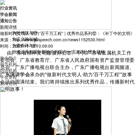
行业资讯
学会新闻
通知公告
新闻详情
为时代鼓与呼
做新时代文明人·助力“百千万工程” | 优秀作品系列⑫：《补丁中的文明》
为正义呐与喊
来源：http://www.gdspeech.com.cn/news1152530.html
为青春诗与歌
时间：2025-11-12 10:09:00
以建设具有国际影响力的国内一流演讲社团为目标
由广东省精神文明建设办公室、中共广东省直属机关工作
学会简介
委员会、广东省教育厅、广东省人民政府国有资产监督管理委
领导机构
员会、广东广播电视台联合主办，广东广播电视台新闻频道、
内设机构
广东演讲学会
承办的“做新时代文明人·助力‘百千万工程’”故事
学会章程
会活动圆满结束。我们将持续推出系列优秀作品，传播新时代
新闻资讯
文明故事！