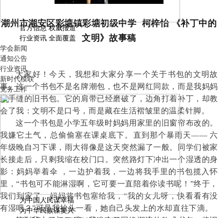
潮州市潮安区彩塘镇彩塘初级中学 柯梓怡 《补丁中的
官方信息 权威报道
文明》故事稿
行业资讯 全面覆盖
学会新闻
通知公告
行业资讯
大家好！
今天，我想和大家分享一个关于书包的文明故
新时代模联
事。这一个书包不是名牌潮包，也不是网红同款，而是我妈妈
党务工作
亲手缝的旧书包。它的肩带已经磨破了，边角打着补丁，却教
会了我：文明不是口号，而是藏在生活褶皱里的温柔针脚。
这
一
个书包是小学五年级时妈妈用
家里的
旧窗帘布改的
我嫌它土气，总偷偷塞在课桌底下。直到那个暴雨天
—— 六
年级晚自习下课，雨大得像是这天突然漏了一般。同学们被家
长接走后，只剩我缩在校门口。突然路灯下冲出一个湿透的身
影：妈妈举着伞 ，一边护着我，一边
将
我手里的书包揽入
里，
“书包可不能淋
湿啊
，它可要一直陪着你读书呢！
”终于，
我们到家了，
妈妈将书包塞给我，
“我的女儿呀，快看看有没
为中国人民谋幸福
有湿吧？”
可是我抬头一看
，
她
自己头发上的水
却
直往下滴。
为中华民族谋复兴