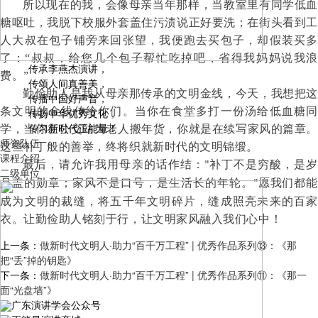
所以现在的我，会像母亲当年那样，当教室里有同学低血
糖呕吐，我脱下校服外套盖住污渍
说正好要洗；
在街头看到
人大叔在包子铺旁来回张望，我便跑去买包子，却假装
买多
了：“叔叔，给您几个包子帮忙吃掉吧，省得我妈妈
说
我
传承李燕杰演讲，
费。
”
传颂人间真善美，
勤俭助人是我从母亲那传承的文明金线，今天，我想把这
传播中国好声音，
条文明的金线传给你们。当你在食堂多打一份汤给低血糖同
传扬中华优秀文化，
传习新时代正能量！
学，当你在公交站
为
老人搬年货，你就是在续写家风的篇章
师资队伍
这些补丁般的善举，终将织就新时代的文明锦缎。
课程介绍
最后，请允许我用母亲的话作结：
补丁不是穷酸，是岁
"
二级单位
月盖的勋章；家风不是口号，是生活长的年轮。
愿我们都能
"
成为文明的裁缝，
将
五千年文明碎片，缝成照亮未来的百家
衣。让勤俭助人铭刻于行，让文明
家
风融入我们心中！
上一条：
做新时代文明人·助力“百千万工程” | 优秀作品系列⑬：《那
把“丢”掉的钥匙》
下一条：
做新时代文明人·助力“百千万工程” | 优秀作品系列⑪：《那一
面“光盘墙”》
广东演讲学会公众号